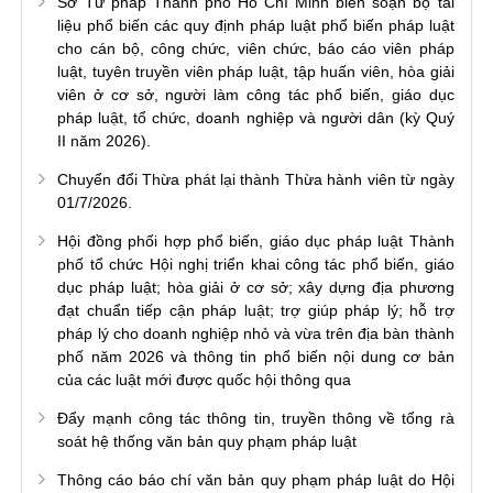
Sở Tư pháp Thành phố Hồ Chí Minh biên soạn bộ tài
liệu phổ biến các quy định pháp luật phổ biến pháp luật
cho cán bộ, công chức, viên chức, báo cáo viên pháp
luật, tuyên truyền viên pháp luật, tập huấn viên, hòa giải
viên ở cơ sở, người làm công tác phổ biến, giáo dục
pháp luật, tổ chức, doanh nghiệp và người dân (kỳ Quý
II năm 2026).
Chuyển đổi Thừa phát lại thành Thừa hành viên từ ngày
01/7/2026.
Hội đồng phối hợp phổ biến, giáo dục pháp luật Thành
phố tổ chức Hội nghị triển khai công tác phổ biến, giáo
dục pháp luật; hòa giải ở cơ sở; xây dựng địa phương
đạt chuẩn tiếp cận pháp luật; trợ giúp pháp lý; hỗ trợ
pháp lý cho doanh nghiệp nhỏ và vừa trên địa bàn thành
phố năm 2026 và thông tin phổ biến nội dung cơ bản
của các luật mới được quốc hội thông qua
Đẩy mạnh công tác thông tin, truyền thông về tổng rà
soát hệ thống văn bản quy phạm pháp luật
Thông cáo báo chí văn bản quy phạm pháp luật do Hội