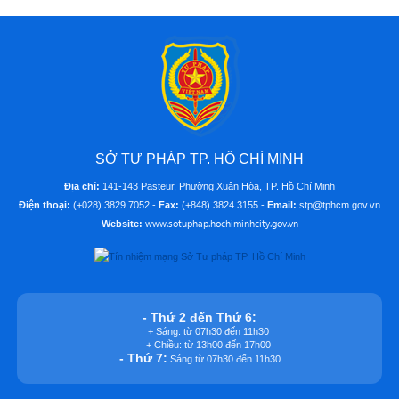
SỞ TƯ PHÁP TP. HỒ CHÍ MINH
Địa chỉ:
141-143 Pasteur, Phường Xuân Hòa, TP. Hồ Chí Minh
Điện thoại:
(+028) 3829 7052 -
Fax:
(+848) 3824 3155 -
Email:
stp@tphcm.gov.vn
www.sotuphap.hochiminhcity.gov.vn
Website:
- Thứ 2 đến Thứ 6:
+ Sáng: từ 07h30 đến 11h30
+ Chiều: từ 13h00 đến 17h00
- Thứ 7:
Sáng từ 07h30 đến 11h30