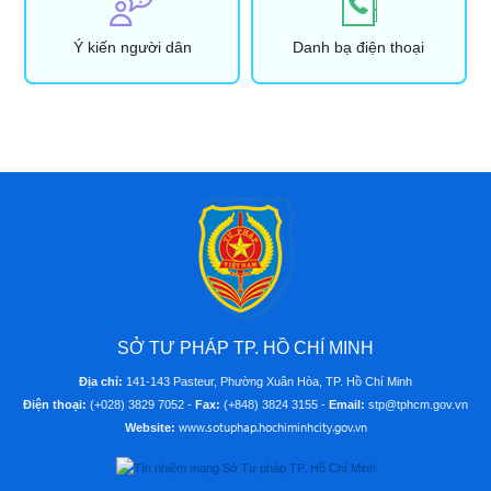
Ý kiến người dân
Danh bạ điện thoại
SỞ TƯ PHÁP TP. HỒ CHÍ MINH
Địa chỉ:
141-143 Pasteur, Phường Xuân Hòa, TP. Hồ Chí Minh
Điện thoại:
(+028) 3829 7052 -
Fax:
(+848) 3824 3155 -
Email:
stp@tphcm.gov.vn
www.sotuphap.hochiminhcity.gov.vn
Website: