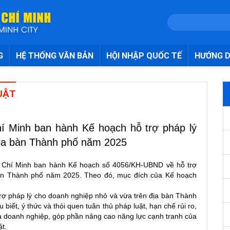
G
HỆ THỐNG VĂN BẢN
HỘI NHẬP QUỐC TẾ
HƯỚNG D
UẬT
í Minh ban hành Kế hoạch hỗ trợ pháp lý
địa bàn Thành phố năm 2025
ồ Chí Minh ban hành Kế hoạch số 4056/KH-UBND về hỗ trợ
bàn Thành phố năm 2025. Theo đó, mục đích của Kế hoạch
trợ pháp lý cho doanh nghiệp nhỏ và vừa trên địa bàn Thành
 biết, ý thức và thói quen tuân thủ pháp luật, hạn chế rủi ro,
a doanh nghiệp, góp phần nâng cao năng lực cạnh tranh của
t.