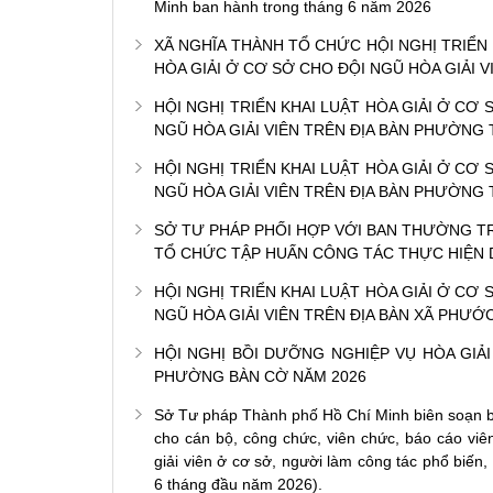
Minh ban hành trong tháng 6 năm 2026
XÃ NGHĨA THÀNH TỔ CHỨC HỘI NGHỊ TRIỂN
HÒA GIẢI Ở CƠ SỞ CHO ĐỘI NGŨ HÒA GIẢI V
HỘI NGHỊ TRIỂN KHAI LUẬT HÒA GIẢI Ở CƠ
NGŨ HÒA GIẢI VIÊN TRÊN ĐỊA BÀN PHƯỜNG
HỘI NGHỊ TRIỂN KHAI LUẬT HÒA GIẢI Ở CƠ
NGŨ HÒA GIẢI VIÊN TRÊN ĐỊA BÀN PHƯỜNG
SỞ TƯ PHÁP PHỐI HỢP VỚI BAN THƯỜNG T
TỔ CHỨC TẬP HUẤN CÔNG TÁC THỰC HIỆN 
HỘI NGHỊ TRIỂN KHAI LUẬT HÒA GIẢI Ở CƠ
NGŨ HÒA GIẢI VIÊN TRÊN ĐỊA BÀN XÃ PHƯỚ
HỘI NGHỊ BỒI DƯỠNG NGHIỆP VỤ HÒA GIẢI
PHƯỜNG BÀN CỜ NĂM 2026
Sở Tư pháp Thành phố Hồ Chí Minh biên soạn bộ 
cho cán bộ, công chức, viên chức, báo cáo viên
giải viên ở cơ sở, người làm công tác phổ biến,
6 tháng đầu năm 2026).