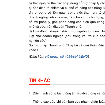
b) Xác định cụ thể các hoạt động hỗ trợ pháp lý c
c) Xác định rõ nhiệm vụ cụ thể và nâng cao năng l
địa phương có liên quan trong việc tham gia tổ chứ
doanh nghiệp nhỏ và vừa; đảm bảo tính chủ động,
hỗ trợ pháp lý, góp phần nâng cao hiệu quả công
nhỏ và vừa trên địa bàn Thành phố.
d) Huy động, khuyến khích mọi nguồn lực của Thàn
luật cho doanh nghiệp (chú trọng vai trò của c
nghiên cứu).
Sở Tư pháp Thành phố đăng tải và giới thiệu đến
khảo./.
(Đính kèm
Kế hoạch số 4056/KH-UBND
)
TIN KHÁC
Đẩy mạnh công tác thông tin, truyền thông về t
Thông cáo báo chí văn bản quy phạm pháp luật