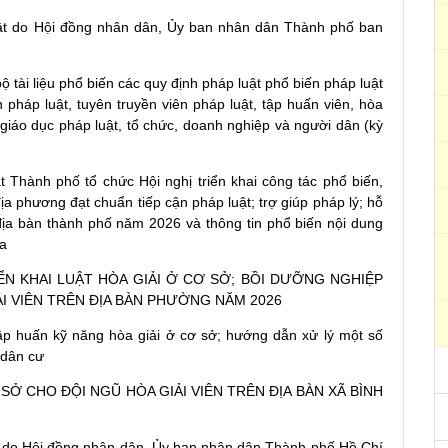
ật do Hội đồng nhân dân, Ủy ban nhân dân Thành phố ban
tài liệu phổ biến các quy định pháp luật phổ biến pháp luật
 pháp luật, tuyên truyền viên pháp luật, tập huấn viên, hòa
 giáo dục pháp luật, tổ chức, doanh nghiệp và người dân (kỳ
t Thành phố tổ chức Hội nghị triển khai công tác phổ biến,
ịa phương đạt chuẩn tiếp cận pháp luật; trợ giúp pháp lý; hỗ
địa bàn thành phố năm 2026 và thông tin phổ biến nội dung
ua
N KHAI LUẬT HÒA GIẢI Ở CƠ SỞ; BỒI DƯỠNG NGHIỆP
ẢI VIÊN TRÊN ĐỊA BÀN PHƯỜNG NĂM 2026
p huấn kỹ năng hòa giải ở cơ sở; hướng dẫn xử lý một số
 dân cư
SỞ CHO ĐỘI NGŨ HÒA GIẢI VIÊN TRÊN ĐỊA BÀN XÃ BÌNH
 do Hội đồng nhân dân, Ủy ban nhân dân Thành phố Hồ Chí