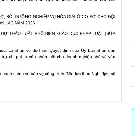
 SỞ; BỒI DƯỠNG NGHIỆP VỤ HÒA GIẢI Ở CƠ SỞ CHO ĐỘI
AN LẠC NĂM 2026
 DỰ THẢO LUẬT PHỔ BIẾN, GIÁO DỤC PHÁP LUẬT (SỬA
chức, cá nhân về dự thảo Quyết định của Ủy ban nhân dân
ỗ trợ chi phí tư vấn pháp luật cho doanh nghiệp nhỏ và vừa
 hành chính về bảo vệ công trình điện lực theo Nghị định số