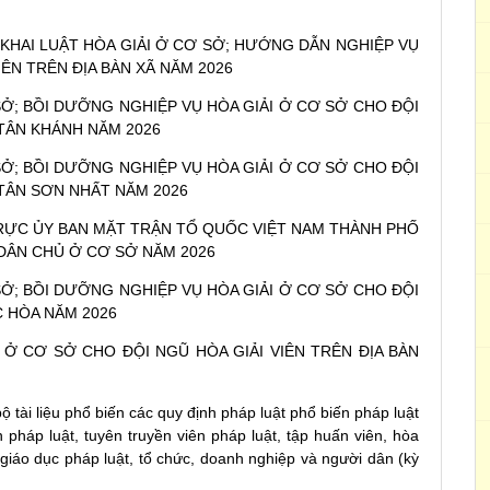
 KHAI LUẬT HÒA GIẢI Ở CƠ SỞ; HƯỚNG DẪN NGHIỆP VỤ
IÊN TRÊN ĐỊA BÀN XÃ NĂM 2026
 SỞ; BỒI DƯỠNG NGHIỆP VỤ HÒA GIẢI Ở CƠ SỞ CHO ĐỘI
 TÂN KHÁNH NĂM 2026
 SỞ; BỒI DƯỠNG NGHIỆP VỤ HÒA GIẢI Ở CƠ SỞ CHO ĐỘI
 TÂN SƠN NHẤT NĂM 2026
RỰC ỦY BAN MẶT TRẬN TỔ QUỐC VIỆT NAM THÀNH PHỐ
DÂN CHỦ Ở CƠ SỞ NĂM 2026
 SỞ; BỒI DƯỠNG NGHIỆP VỤ HÒA GIẢI Ở CƠ SỞ CHO ĐỘI
C HÒA NĂM 2026
 Ở CƠ SỞ CHO ĐỘI NGŨ HÒA GIẢI VIÊN TRÊN ĐỊA BÀN
tài liệu phổ biến các quy định pháp luật phổ biến pháp luật
 pháp luật, tuyên truyền viên pháp luật, tập huấn viên, hòa
 giáo dục pháp luật, tổ chức, doanh nghiệp và người dân (kỳ