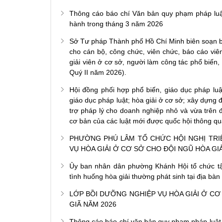
Thông cáo báo chí Văn bản quy phạm pháp lu
hành trong tháng 3 năm 2026
Sở Tư pháp Thành phố Hồ Chí Minh biên soạn bộ 
cho cán bộ, công chức, viên chức, báo cáo viên
giải viên ở cơ sở, người làm công tác phổ biến,
Quý II năm 2026).
Hội đồng phối hợp phổ biến, giáo dục pháp luậ
giáo dục pháp luật; hòa giải ở cơ sở; xây dựng đ
trợ pháp lý cho doanh nghiệp nhỏ và vừa trên 
cơ bản của các luật mới được quốc hội thông q
PHƯỜNG PHÚ LÂM TỔ CHỨC HỘI NGHỊ TRIỂ
VỤ HÒA GIẢI Ở CƠ SỞ CHO ĐỘI NGŨ HÒA GI
Ủy ban nhân dân phường Khánh Hội tổ chức tậ
tình huống hòa giải thường phát sinh tại địa bàn
LỚP BỒI DƯỠNG NGHIỆP VỤ HÒA GIẢI Ở CƠ 
GIÃ NĂM 2026
Thông cáo báo chí văn bản quy phạm pháp luật