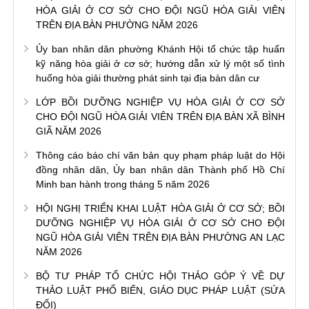
HÒA GIẢI Ở CƠ SỞ CHO ĐỘI NGŨ HÒA GIẢI VIÊN
TRÊN ĐỊA BÀN PHƯỜNG NĂM 2026
Ủy ban nhân dân phường Khánh Hội tổ chức tập huấn
kỹ năng hòa giải ở cơ sở; hướng dẫn xử lý một số tình
huống hòa giải thường phát sinh tại địa bàn dân cư
LỚP BỒI DƯỠNG NGHIỆP VỤ HÒA GIẢI Ở CƠ SỞ
CHO ĐỘI NGŨ HÒA GIẢI VIÊN TRÊN ĐỊA BÀN XÃ BÌNH
GIÃ NĂM 2026
Thông cáo báo chí văn bản quy phạm pháp luật do Hội
đồng nhân dân, Ủy ban nhân dân Thành phố Hồ Chí
Minh ban hành trong tháng 5 năm 2026
HỘI NGHỊ TRIỂN KHAI LUẬT HÒA GIẢI Ở CƠ SỞ; BỒI
DƯỠNG NGHIỆP VỤ HÒA GIẢI Ở CƠ SỞ CHO ĐỘI
NGŨ HÒA GIẢI VIÊN TRÊN ĐỊA BÀN PHƯỜNG AN LẠC
NĂM 2026
BỘ TƯ PHÁP TỔ CHỨC HỘI THẢO GÓP Ý VỀ DỰ
THẢO LUẬT PHỔ BIẾN, GIÁO DỤC PHÁP LUẬT (SỬA
ĐỔI)