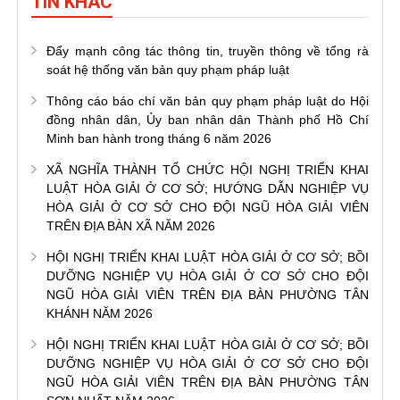
TIN KHÁC
Đẩy mạnh công tác thông tin, truyền thông về tổng rà
soát hệ thống văn bản quy phạm pháp luật
Thông cáo báo chí văn bản quy phạm pháp luật do Hội
đồng nhân dân, Ủy ban nhân dân Thành phố Hồ Chí
Minh ban hành trong tháng 6 năm 2026
XÃ NGHĨA THÀNH TỔ CHỨC HỘI NGHỊ TRIỂN KHAI
LUẬT HÒA GIẢI Ở CƠ SỞ; HƯỚNG DẪN NGHIỆP VỤ
HÒA GIẢI Ở CƠ SỞ CHO ĐỘI NGŨ HÒA GIẢI VIÊN
TRÊN ĐỊA BÀN XÃ NĂM 2026
HỘI NGHỊ TRIỂN KHAI LUẬT HÒA GIẢI Ở CƠ SỞ; BỒI
DƯỠNG NGHIỆP VỤ HÒA GIẢI Ở CƠ SỞ CHO ĐỘI
NGŨ HÒA GIẢI VIÊN TRÊN ĐỊA BÀN PHƯỜNG TÂN
KHÁNH NĂM 2026
HỘI NGHỊ TRIỂN KHAI LUẬT HÒA GIẢI Ở CƠ SỞ; BỒI
DƯỠNG NGHIỆP VỤ HÒA GIẢI Ở CƠ SỞ CHO ĐỘI
NGŨ HÒA GIẢI VIÊN TRÊN ĐỊA BÀN PHƯỜNG TÂN