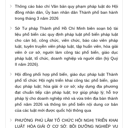
Thông cáo báo chí Văn bản quy phạm pháp luật do Hội
đồng nhân dân, Ủy ban nhân dân Thành phố ban hành
trong tháng 3 năm 2026
Sở Tư pháp Thành phố Hồ Chí Minh biên soạn bộ tài
liệu phổ biến các quy định pháp luật phổ biến pháp luật
cho cán bộ, công chức, viên chức, báo cáo viên pháp
luật, tuyên truyền viên pháp luật, tập huấn viên, hòa giải
viên ở cơ sở, người làm công tác phổ biến, giáo dục
pháp luật, tổ chức, doanh nghiệp và người dân (kỳ Quý
II năm 2026).
Hội đồng phối hợp phổ biến, giáo dục pháp luật Thành
phố tổ chức Hội nghị triển khai công tác phổ biến, giáo
dục pháp luật; hòa giải ở cơ sở; xây dựng địa phương
đạt chuẩn tiếp cận pháp luật; trợ giúp pháp lý; hỗ trợ
pháp lý cho doanh nghiệp nhỏ và vừa trên địa bàn thành
phố năm 2026 và thông tin phổ biến nội dung cơ bản
của các luật mới được quốc hội thông qua
PHƯỜNG PHÚ LÂM TỔ CHỨC HỘI NGHỊ TRIỂN KHAI
LUẬT HÒA GIẢI Ở CƠ SỞ; BỒI DƯỠNG NGHIỆP VỤ