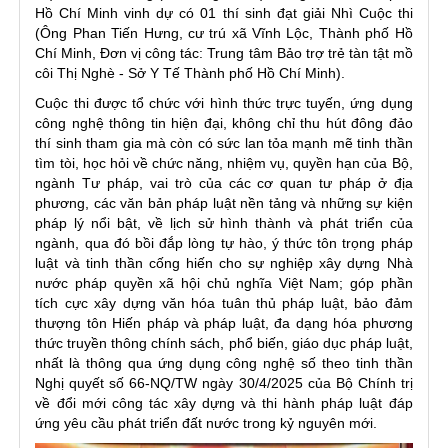
Hồ Chí Minh vinh dự có 01 thí sinh đạt giải Nhì Cuộc thi
(Ô
ng
Phan Tiến Hưng, cư trú xã Vĩnh Lộc, Thành phố Hồ
Chí Minh, Đơn vị công tác: Trung tâm Bảo trợ trẻ tàn tật mồ
côi Thị Nghè - Sở Y Tế Thành phố Hồ Chí Minh
).
Cuộc thi được tổ chức với hình thức trực tuyến, ứng dụng
công nghệ thông tin hiện đại, không chỉ thu hút đông đảo
thí sinh tham gia mà còn có sức lan tỏa mạnh mẽ tinh thần
tìm tòi, học hỏi về chức năng, nhiệm vụ, quyền hạn của Bộ,
ngành Tư pháp, vai trò của các cơ quan tư pháp ở địa
phương, các văn bản pháp luật nền tảng và những sự kiện
pháp lý nổi bật, về lịch sử hình thành và phát triển của
ngành, qua đó bồi đắp lòng tự hào, ý thức tôn trọng pháp
luật và tinh thần cống hiến cho sự nghiệp xây dựng Nhà
nước pháp quyền xã hội chủ nghĩa Việt Nam; góp phần
tích cực xây dựng văn hóa tuân thủ pháp luật, bảo đảm
thượng tôn Hiến pháp và pháp luật, đa dạng hóa phương
thức truyền thông chính sách, phổ biến, giáo dục pháp luật,
nhất là thông qua ứng dụng công nghệ số theo tinh thần
Nghị quyết số 66-NQ/TW ngày 30/4/2025 của Bộ Chính trị
về đổi mới công tác xây dựng và thi hành pháp luật đáp
ứng yêu cầu phát triển đất nước trong kỷ nguyên mới.