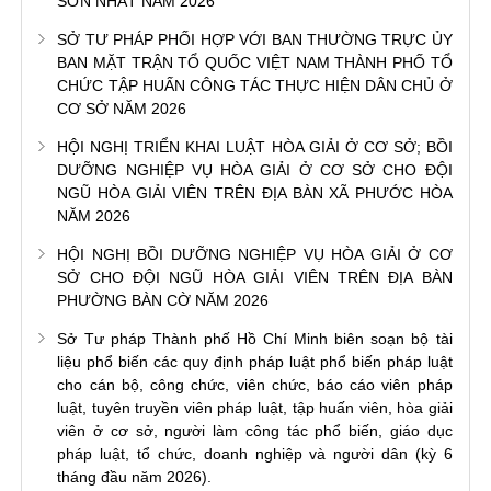
SƠN NHẤT NĂM 2026
SỞ TƯ PHÁP PHỐI HỢP VỚI BAN THƯỜNG TRỰC ỦY
BAN MẶT TRẬN TỔ QUỐC VIỆT NAM THÀNH PHỐ TỔ
CHỨC TẬP HUẤN CÔNG TÁC THỰC HIỆN DÂN CHỦ Ở
CƠ SỞ NĂM 2026
HỘI NGHỊ TRIỂN KHAI LUẬT HÒA GIẢI Ở CƠ SỞ; BỒI
DƯỠNG NGHIỆP VỤ HÒA GIẢI Ở CƠ SỞ CHO ĐỘI
NGŨ HÒA GIẢI VIÊN TRÊN ĐỊA BÀN XÃ PHƯỚC HÒA
NĂM 2026
HỘI NGHỊ BỒI DƯỠNG NGHIỆP VỤ HÒA GIẢI Ở CƠ
SỞ CHO ĐỘI NGŨ HÒA GIẢI VIÊN TRÊN ĐỊA BÀN
PHƯỜNG BÀN CỜ NĂM 2026
Sở Tư pháp Thành phố Hồ Chí Minh biên soạn bộ tài
liệu phổ biến các quy định pháp luật phổ biến pháp luật
cho cán bộ, công chức, viên chức, báo cáo viên pháp
luật, tuyên truyền viên pháp luật, tập huấn viên, hòa giải
viên ở cơ sở, người làm công tác phổ biến, giáo dục
pháp luật, tổ chức, doanh nghiệp và người dân (kỳ 6
tháng đầu năm 2026).