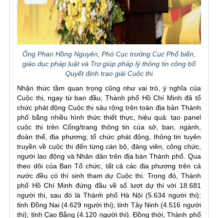
Ông Phan Hồng Nguyên, Phó Cục trưởng Cục Phổ biến,
giáo dục pháp luật và Trợ giúp pháp lý thông tin công bố
Quyết định trao giải Cuộc thi
Nhận thức tầm quan trọng cũng như vai trò, ý nghĩa của
Cuộc thi, ngay từ ban đầu, Thành phố Hồ Chí Minh đã tổ
chức phát động Cuộc thi sâu rộng trên toàn địa bàn Thành
phố bằng nhiều hình thức thiết thực, hiệu quả: tạo panel
cuộc thi trên Cổng/trang thông tin của sở, ban, ngành,
đoàn thể, địa phương; tổ chức phát động, thông tin tuyên
truyền về cuộc thi đến từng cán bộ, đảng viên, công chức,
người lao động và Nhân dân trên địa bàn Thành phố.
Qua
theo dõi của Ban Tổ chức, tất cả các địa phương trên cả
nước đều có thí sinh tham dự Cuộc thi. Trong đó, Thành
phố Hồ Chí Minh đứng đầu về số lượt dự thi với 18.681
người thi, sau đó là Thành phố Hà Nội (5.634 người thi);
tỉnh Đồng Nai (4.629 người thi); tỉnh Tây Ninh (4.516 người
thi); tỉnh Cao Bằng (4.120 người thi). Đồng thời, Thành phố