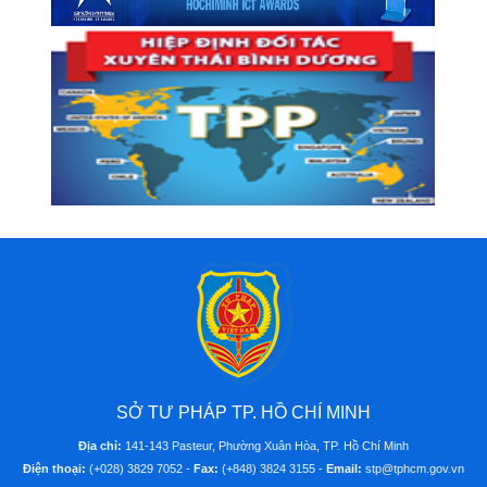
SỞ TƯ PHÁP TP. HỒ CHÍ MINH
Địa chỉ:
141-143 Pasteur, Phường Xuân Hòa, TP. Hồ Chí Minh
Điện thoại:
(+028) 3829 7052 -
Fax:
(+848) 3824 3155 -
Email:
stp@tphcm.gov.vn