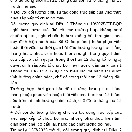
chế độ trong thời hạn 12 tháng đầu tiên và từ tháng thứ 13
trở đi như sau
+ Đối với đối tượng chịu sự tác động trực tiếp của việc thực
hiện sắp xếp tổ chức bộ máy
Đối tượng quy định tại Điều 2 Thông tư 19/2025/TT-BQP
nghỉ hưu trước tuổi (kể cả các trường hợp không nghỉ
chuẩn bị hưu, nghỉ chuẩn bị hưu không hết thời gian theo
quy định hiện hành của Bộ Quốc phòng) hoặc phục viên
hoặc thôi việc mà thời gian bắt đầu hưởng lương hưu hằng
tháng hoặc phục viên hoặc thôi việc ghi trong quyết định
của cấp có thẩm quyền trong thời hạn 12 tháng kể từ ngày
quyết định sắp xếp tổ chức bộ máy hướng dẫn tại khoản 1
Thông tư 19/2025/TT-BQP có hiệu lực thi hành thì được
tính hưởng chính sách, chế độ trong thời hạn 12 tháng đầu
tiên.
Trường hợp thời gian bắt đầu hưởng lương hưu hằng
tháng hoặc phục viên hoặc thôi việc sau thời hạn 12 tháng
nêu trên thì tính hưởng chính sách, chế độ từ tháng thứ 13
trở đi.
+ Đối với đối tượng không chịu sự tác động trực tiếp của
việc sắp xếp tổ chức bộ máy nhưng phải thực hiện tinh
giản biên chế, cơ cấu lại, nâng cao chất lượng đội ngũ
Từ ngày 15/3/2025 trở đi, đối tượng quy định tại Điều 2