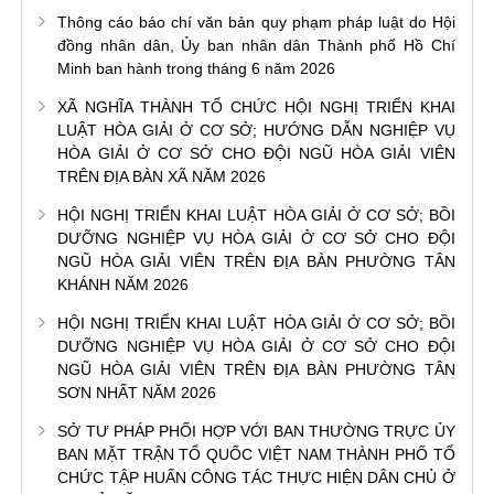
Thông cáo báo chí văn bản quy phạm pháp luật do Hội
đồng nhân dân, Ủy ban nhân dân Thành phố Hồ Chí
Minh ban hành trong tháng 6 năm 2026
XÃ NGHĨA THÀNH TỔ CHỨC HỘI NGHỊ TRIỂN KHAI
LUẬT HÒA GIẢI Ở CƠ SỞ; HƯỚNG DẪN NGHIỆP VỤ
HÒA GIẢI Ở CƠ SỞ CHO ĐỘI NGŨ HÒA GIẢI VIÊN
TRÊN ĐỊA BÀN XÃ NĂM 2026
HỘI NGHỊ TRIỂN KHAI LUẬT HÒA GIẢI Ở CƠ SỞ; BỒI
DƯỠNG NGHIỆP VỤ HÒA GIẢI Ở CƠ SỞ CHO ĐỘI
NGŨ HÒA GIẢI VIÊN TRÊN ĐỊA BÀN PHƯỜNG TÂN
KHÁNH NĂM 2026
HỘI NGHỊ TRIỂN KHAI LUẬT HÒA GIẢI Ở CƠ SỞ; BỒI
DƯỠNG NGHIỆP VỤ HÒA GIẢI Ở CƠ SỞ CHO ĐỘI
NGŨ HÒA GIẢI VIÊN TRÊN ĐỊA BÀN PHƯỜNG TÂN
SƠN NHẤT NĂM 2026
SỞ TƯ PHÁP PHỐI HỢP VỚI BAN THƯỜNG TRỰC ỦY
BAN MẶT TRẬN TỔ QUỐC VIỆT NAM THÀNH PHỐ TỔ
CHỨC TẬP HUẤN CÔNG TÁC THỰC HIỆN DÂN CHỦ Ở