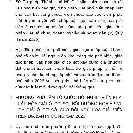
Sở Tư pháp Thành phố Hồ Chí Minh biên soạn bộ tài
liệu phổ biến các quy định pháp luật phổ biến pháp luật
cho cán bộ, công chức, viên chức, báo cáo viên pháp
luật, tuyên truyền viên pháp luật, tập huấn viên, hòa giải
viên ở cơ sở, người làm công tác phổ biến, giáo dục
pháp luật, tổ chức, doanh nghiệp và người dân (kỳ Quý
II năm 2026).
Hội đồng phối hợp phổ biến, giáo dục pháp luật Thành
phố tổ chức Hội nghị triển khai công tác phổ biến, giáo
dục pháp luật; hòa giải ở cơ sở; xây dựng địa phương
đạt chuẩn tiếp cận pháp luật; trợ giúp pháp lý; hỗ trợ
pháp lý cho doanh nghiệp nhỏ và vừa trên địa bàn thành
phố năm 2026 và thông tin phổ biến nội dung cơ bản
của các luật mới được quốc hội thông qua
PHƯỜNG PHÚ LÂM TỔ CHỨC HỘI NGHỊ TRIỂN KHAI
LUẬT HÒA GIẢI Ở CƠ SỞ; BỒI DƯỠNG NGHIỆP VỤ
HÒA GIẢI Ở CƠ SỞ CHO ĐỘI NGŨ HÒA GIẢI VIÊN
TRÊN ĐỊA BÀN PHƯỜNG NĂM 2026
Ủy ban nhân dân phường Khánh Hội tổ chức tập huấn
kỹ năng hòa giải ở cơ sở; hướng dẫn xử lý một số tình