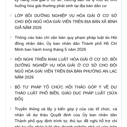
huống hòa giải thường phát sinh tại địa bàn dân cư
LỚP BỒI DƯỠNG NGHIỆP VỤ HÒA GIẢI Ở CƠ SỞ
CHO ĐỘI NGŨ HÒA GIẢI VIÊN TRÊN ĐỊA BÀN XÃ BÌNH
GIÃ NĂM 2026
Thông cáo báo chí văn bản quy phạm pháp luật do Hội
đồng nhân dân, Ủy ban nhân dân Thành phố Hồ Chí
Minh ban hành trong tháng 5 năm 2026
HỘI NGHỊ TRIỂN KHAI LUẬT HÒA GIẢI Ở CƠ SỞ; BỒI
DƯỠNG NGHIỆP VỤ HÒA GIẢI Ở CƠ SỞ CHO ĐỘI
NGŨ HÒA GIẢI VIÊN TRÊN ĐỊA BÀN PHƯỜNG AN LẠC
NĂM 2026
BỘ TƯ PHÁP TỔ CHỨC HỘI THẢO GÓP Ý VỀ DỰ
THẢO LUẬT PHỔ BIẾN, GIÁO DỤC PHÁP LUẬT (SỬA
ĐỔI)
Truyền thông và lấy ý kiến góp ý của các tổ chức, cá
nhân về dự thảo Quyết định của Ủy ban nhân dân
Thành phố quy định trình tự, thủ tục đề nghị hỗ trợ chi
phí tư vấn pháp luật cho doanh nghiệp nhỏ và vừa trên