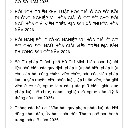
CƠ SỞ NĂM 2026
HỘI NGHỊ TRIỂN KHAI LUẬT HÒA GIẢI Ở CƠ SỞ; BỒI
DƯỠNG NGHIỆP VỤ HÒA GIẢI Ở CƠ SỞ CHO ĐỘI
NGŨ HÒA GIẢI VIÊN TRÊN ĐỊA BÀN XÃ PHƯỚC HÒA
NĂM 2026
HỘI NGHỊ BỒI DƯỠNG NGHIỆP VỤ HÒA GIẢI Ở CƠ
SỞ CHO ĐỘI NGŨ HÒA GIẢI VIÊN TRÊN ĐỊA BÀN
PHƯỜNG BÀN CỜ NĂM 2026
Sở Tư pháp Thành phố Hồ Chí Minh biên soạn bộ tài
liệu phổ biến các quy định pháp luật phổ biến pháp luật
cho cán bộ, công chức, viên chức, báo cáo viên pháp
luật, tuyên truyền viên pháp luật, tập huấn viên, hòa giải
viên ở cơ sở, người làm công tác phổ biến, giáo dục
pháp luật, tổ chức, doanh nghiệp và người dân (kỳ 6
tháng đầu năm 2026).
Thông cáo báo chí Văn bản quy phạm pháp luật do Hội
đồng nhân dân, Ủy ban nhân dân Thành phố ban hành
trong tháng 3 năm 2026