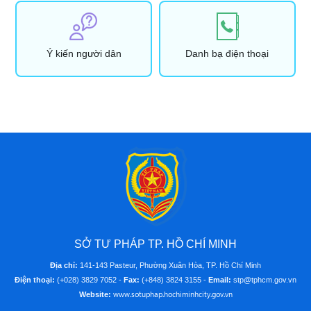
Ý kiến người dân
Danh bạ điện thoại
SỞ TƯ PHÁP TP. HỒ CHÍ MINH
Địa chỉ:
141-143 Pasteur, Phường Xuân Hòa, TP. Hồ Chí Minh
Điện thoại:
(+028) 3829 7052 -
Fax:
(+848) 3824 3155 -
Email:
stp@tphcm.gov.vn
www.sotuphap.hochiminhcity.gov.vn
Website: