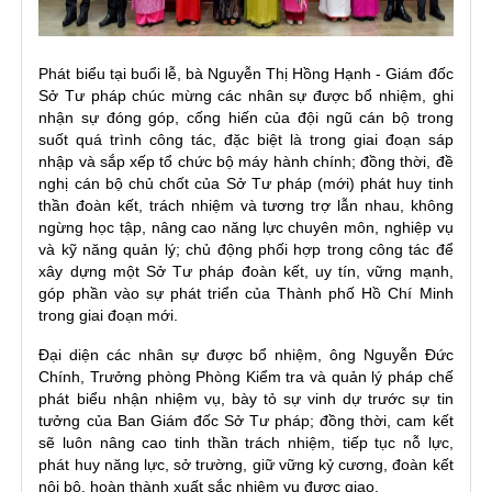
Phát biểu tại buổi lễ, bà Nguyễn Thị Hồng Hạnh - Giám đốc
Sở Tư pháp chúc mừng các nhân sự được bổ nhiệm, ghi
nhận sự đóng góp, cống hiến của đội ngũ cán bộ trong
suốt quá trình công tác, đặc biệt là trong giai đoạn sáp
nhập và sắp xếp tổ chức bộ máy hành chính; đồng thời, đề
nghị cán bộ chủ chốt của Sở Tư pháp (mới) phát huy tinh
thần đoàn kết, trách nhiệm và tương trợ lẫn nhau, không
ngừng học tập, nâng cao năng lực chuyên môn, nghiệp vụ
và kỹ năng quản lý; chủ động phối hợp trong công tác để
xây dựng một Sở Tư pháp đoàn kết, uy tín, vững mạnh,
góp phần vào sự phát triển của Thành phố Hồ Chí Minh
trong giai đoạn mới.
Đại diện các nhân sự được bổ nhiệm, ông Nguyễn Đức
Chính, Trưởng phòng Phòng Kiểm tra và quản lý pháp chế
phát biểu nhận nhiệm vụ, bày tỏ sự vinh dự trước sự tin
tưởng của Ban Giám đốc Sở Tư pháp; đồng thời, cam kết
sẽ luôn nâng cao tinh thần trách nhiệm, tiếp tục nỗ lực,
phát huy năng lực, sở trường, giữ vững kỷ cương, đoàn kết
nội bộ, hoàn thành xuất sắc nhiệm vụ được giao.